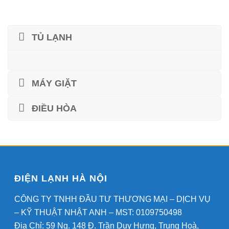
TỦ LẠNH
MÁY GIẶT
ĐIỀU HÒA
ĐIỆN LẠNH HÀ NỘI
CÔNG TY TNHH ĐẦU TƯ THƯƠNG MẠI – DỊCH VỤ
– KỸ THUẬT NHẬT ANH – MST: 0109750498
Địa Chỉ: 59 Ng. 148 Đ. Trần Duy Hưng, Trung Hoà,