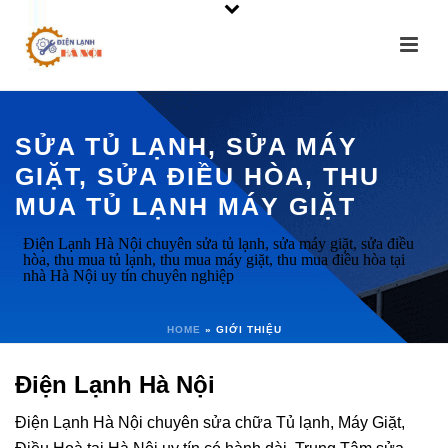
SỬA TỦ LẠNH, SỬA MÁY
GIẶT, SỬA ĐIỀU HÒA, THU
MUA TỦ LẠNH MÁY GIẶT
Điện Lạnh Hà Nội chuyên sửa tủ lạnh, sửa máy giặt, sửa điều
hòa, thu mua tủ lạnh, thu mua máy giặt, thu mua điều hòa tại
nhà Hà Nội uy tín chuyên nghiệp
HOME
»
GIỚI THIỆU
Điện Lạnh Hà Nội
Điện Lạnh Hà Nội chuyên sửa chữa Tủ lạnh, Máy Giặt,