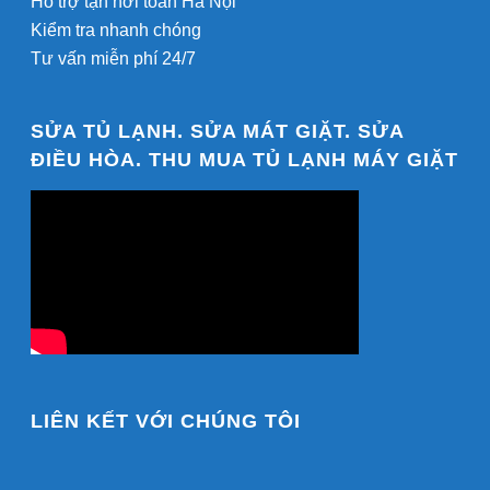
Hỗ trợ tận nơi toàn Hà Nội
Kiểm tra nhanh chóng
Tư vấn miễn phí 24/7
SỬA TỦ LẠNH. SỬA MÁT GIẶT. SỬA
ĐIỀU HÒA. THU MUA TỦ LẠNH MÁY GIẶT
LIÊN KẾT VỚI CHÚNG TÔI