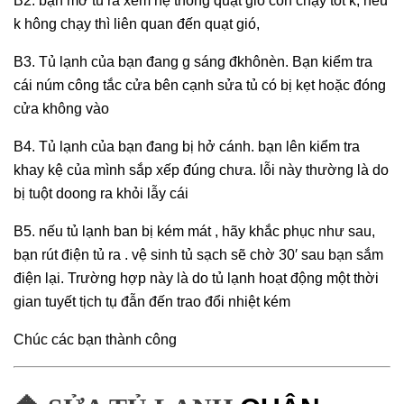
B2. bạn mở tủ ra xem hệ thống quạt gió còn chạy tốt k, nếu
k hông chạy thì liên quan đến quạt gió,
B3. Tủ lạnh của bạn đang g sáng đ
khônèn. Bạn kiểm tra
cái núm công tắc cửa bên cạnh sửa tủ có bị kẹt hoặc đóng
cửa không vào
B4. Tủ lạnh của bạn đang bị hở cánh. bạn lên kiểm tra
khay kệ của mình sắp xếp đúng chưa. lỗi này thường là do
bị tuột doong ra khỏi lẫy cái
B5. nếu tủ lạnh ban bị kém mát , hãy khắc phục như sau,
bạn rút điện tủ ra . vệ sinh tủ sạch sẽ chờ 30′ sau bạn sắm
điện lại. Trường hợp này là do tủ lạnh hoạt động một thời
gian tuyết tịch tụ đẫn đến trao đổi nhiệt kém
Chúc các bạn thành công