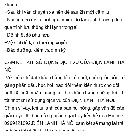
khách
+Sau khi vận chuyển xa nên để sau 2h mới cắm tủ
+Không nên để tủ lạnh quá nhiều đồ làm ảnh hưởng đến
quá trình lưu thông khí lạnh trong tủ
+Để nhiệt độ phù hợp
+Vệ sinh tủ lạnh thường xuyên
+Bảo dưỡng, kiểm tra định kỳ
CAM KẾT KHI SỬ DỤNG DỊCH VỤ CỦA ĐIỆN LẠNH HÀ
NỘI
-Với tiêu chí đặt khách hàng lên trên hết, chúng tôi luôn cố
gắng phấn đấu, học hỏi, trao dồi thêm kiến thức cho đội
ngũ kỹ thuật nhằm mang lại cho khách hàng những lợi ích
tốt nhất khi sử dụng dịch vụ của ĐIỆN LẠNH HÀ NỘI.
Chính vì vậy, khi tủ lạnh của bạn hư hỏng, gặp vấn đề cần
giải quyết thì bạn đừng ngần ngại hãy liên hệ qua Hotline
0969421092.ĐIỆN LẠNH HÀ NỘI cam kết sẽ mang lại trải
nghiệm tốt nhất khi khi sử dụng dịch vụ,