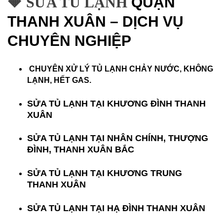
🔶 SỬA TỦ LẠNH
QUẬN
THANH XUÂN – DỊCH VỤ
CHUYÊN NGHIỆP
CHUYÊN XỬ LÝ TỦ LẠNH CHẢY NƯỚC, KHÔNG
LẠNH, HẾT GAS.
SỬA TỦ LẠNH TẠI KHƯƠNG ĐÌNH THANH
XUÂN
SỬA TỦ LẠNH TẠI NHÂN CHÍNH, THƯỢNG
ĐÌNH, THANH XUÂN BẮC
SỬA TỦ LẠNH TẠI KHƯƠNG TRUNG
THANH XUÂN
SỬA TỦ LẠNH TẠI HẠ ĐÌNH THANH XUÂN