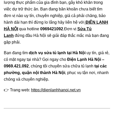
lượng thực phẩm của gia đình bạn, gây khó khăn trong
việc dự trữ thức ăn. Bạn đang băn khoăn chưa biết tìm
đơn vị nào uy tín, chuyên nghiệp, giá cả phải chăng, bảo
hành dài hạn thì đừng lo lắng hãy liên hệ với
ĐIỆN LẠNH
HÀ NỘI
qua hotline
0969421092
.Đơn vị
Sửa Tủ
Lạnh
đứng đầu Hà Nội sẽ giải đáp thắc mắc mà bạn đang
gặp phải.
Bạn đang tìm
dịch vụ sửa tủ lạnh tại Hà Nội
uy tín, giá rẻ,
có mặt ngay tại nhà? Gọi ngay cho
Điện Lạnh Hà Nội –
0969.421.092
, chúng tôi chuyên sửa chữa tủ lạnh
tại các
phường, quận nội thành Hà Nội
, phục vụ tận nơi, nhanh
chóng và chuyên nghiệp.
👉 Trang web:
https://dienlanhhanoi.net.vn