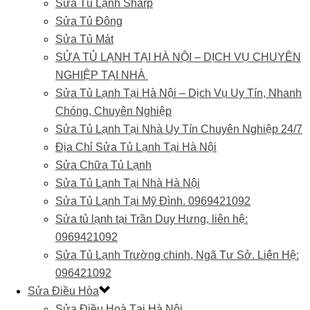
Sửa Tủ Lạnh Sharp
Sửa Tủ Đông
Sửa Tủ Mát
SỬA TỦ LẠNH TẠI HÀ NỘI – DỊCH VỤ CHUYÊN
NGHIỆP TẠI NHÀ
Sửa Tủ Lạnh Tại Hà Nội – Dịch Vụ Uy Tín, Nhanh
Chóng, Chuyên Nghiệp
Sửa Tủ Lạnh Tại Nhà Uy Tín Chuyên Nghiệp 24/7
Địa Chỉ Sửa Tủ Lạnh Tại Hà Nội
Sửa Chữa Tủ Lạnh
Sửa Tủ Lạnh Tại Nhà Hà Nội
Sửa Tủ Lạnh Tại Mỹ Đình. 0969421092
Sửa tủ lạnh tại Trần Duy Hưng, liên hệ:
0969421092
Sửa Tủ Lạnh Trường chinh, Ngã Tư Sở. Liên Hệ:
096421092
Sửa Điều Hòa
Sửa Điều Hoà Tại Hà Nội