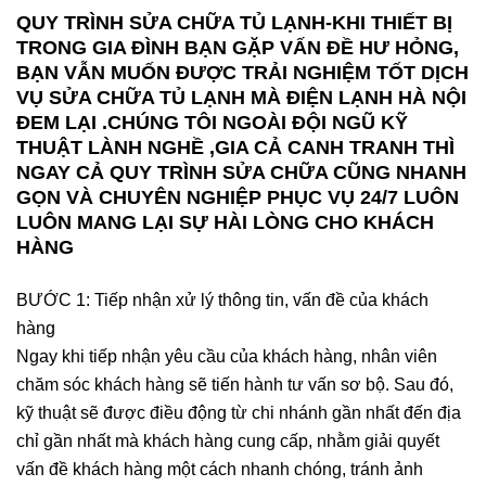
QUY TRÌNH SỬA CHỮA TỦ LẠNH
-KHI THIẾT BỊ
TRONG GIA ĐÌNH BẠN GẶP VẤN ĐỀ HƯ HỎNG,
BẠN VẪN MUỐN ĐƯỢC TRẢI NGHIỆM TỐT DỊCH
VỤ SỬA CHỮA TỦ LẠNH MÀ ĐIỆN LẠNH HÀ NỘI
ĐEM LẠI .CHÚNG TÔI NGOÀI ĐỘI NGŨ KỸ
THUẬT LÀNH NGHỀ ,GIA CẢ CANH TRANH THÌ
NGAY CẢ QUY TRÌNH SỬA CHỮA CŨNG NHANH
GỌN VÀ CHUYÊN NGHIỆP PHỤC VỤ 24/7 LUÔN
LUÔN MANG LẠI SỰ HÀI LÒNG CHO KHÁCH
HÀNG
BƯỚC 1: Tiếp nhận xử lý thông tin, vấn đề của khách
hàng
Ngay khi tiếp nhận yêu cầu của khách hàng, nhân viên
chăm sóc khách hàng sẽ tiến hành tư vấn sơ bộ. Sau đó,
kỹ thuật sẽ được điều động từ chi nhánh gần nhất đến địa
chỉ gần nhất mà khách hàng cung cấp, nhằm giải quyết
vấn đề khách hàng một cách nhanh chóng, tránh ảnh