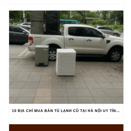
10 ĐỊA CHỈ MUA BÁN TỦ LẠNH CŨ TẠI HÀ NỘI UY TÍN 2026 -2027