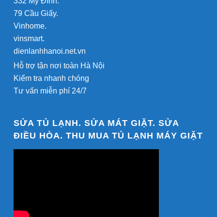
332 Mỹ Đình.
79 Cầu Giấy.
Vinhome.
vinsmart.
dienlanhhanoi.net.vn
Hỗ trợ tận nơi toàn Hà Nội
Kiểm tra nhanh chóng
Tư vấn miễn phí 24/7
SỬA TỦ LẠNH. SỬA MÁT GIẶT. SỬA
ĐIỀU HÒA. THU MUA TỦ LẠNH MÁY GIẶT