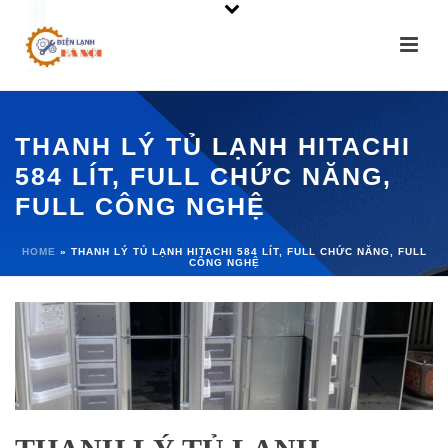
THANH LÝ TỦ LẠNH HITACHI
584 LÍT, FULL CHỨC NĂNG,
FULL CÔNG NGHỆ
HOME
»
THANH LÝ TỦ LẠNH HITACHI 584 LÍT, FULL CHỨC NĂNG, FULL
CÔNG NGHỆ