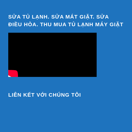
SỬA TỦ LẠNH. SỬA MÁT GIẶT. SỬA
ĐIỀU HÒA. THU MUA TỦ LẠNH MÁY GIẶT
LIÊN KẾT VỚI CHÚNG TÔI