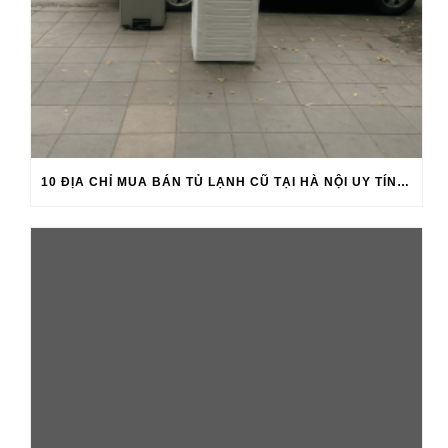
10 ĐỊA CHỈ MUA BÁN TỦ LẠNH CŨ TẠI HÀ NỘI UY TÍN 2026 -2027