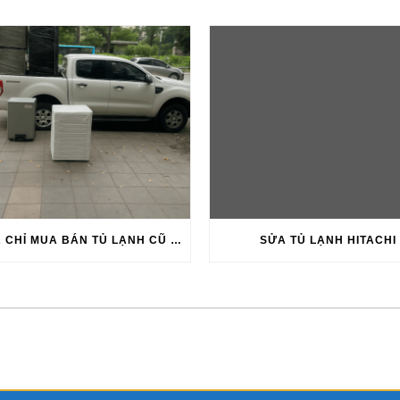
10 ĐỊA CHỈ MUA BÁN TỦ LẠNH CŨ TẠI HÀ NỘI UY TÍN 2026 -2027
SỬA TỦ LẠNH HITACHI