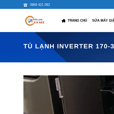
0969 421 092
TRANG CHỦ
SỬA MÁY GI
TỦ LẠNH INVERTER 170-