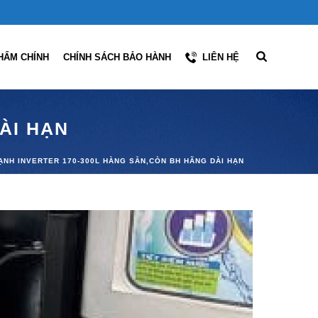
HẨM CHÍNH
CHÍNH SÁCH BẢO HÀNH
LIÊN HỆ
ÀI HẠN
ẠNH INVERTER 170-300L HÀNG SẴN,CÒN BH HÃNG DÀI HẠN