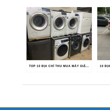
TOP 10 ĐỊA CHỈ THU MUA MÁY GIẶT GIÁ CAO UY TÍN 2026-2027