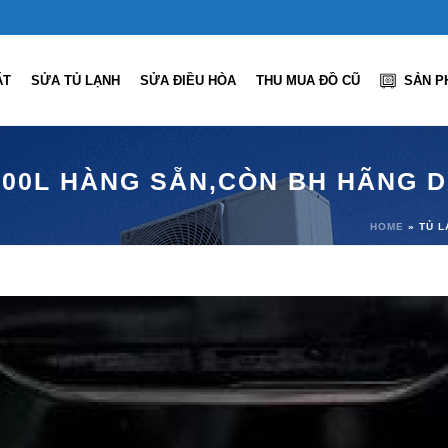
ẶT
SỬA TỦ LẠNH
SỬA ĐIỀU HÒA
THU MUA ĐỒ CŨ
SẢN P
300L HÀNG SẴN,CÒN BH HÃNG D
HOME
»
TỦ L