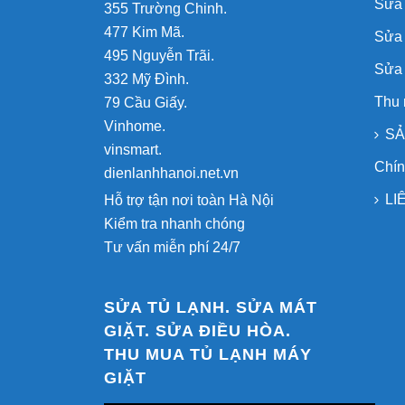
Sửa 
355 Trường Chinh.
477 Kim Mã.
Sửa
495 Nguyễn Trãi.
Sửa
332 Mỹ Đình.
Thu 
79 Cầu Giấy.
Vinhome.
SẢ
vinsmart.
Chín
dienlanhhanoi.net.vn
LI
Hỗ trợ tận nơi toàn Hà Nội
Kiểm tra nhanh chóng
Tư vấn miễn phí 24/7
SỬA TỦ LẠNH. SỬA MÁT
GIẶT. SỬA ĐIỀU HÒA.
THU MUA TỦ LẠNH MÁY
GIẶT