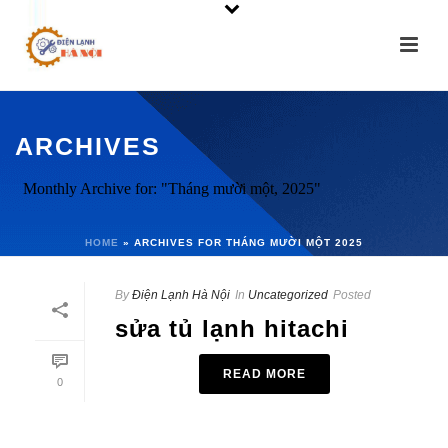
ARCHIVES
Monthly Archive for: "Tháng mười một, 2025"
HOME
»
ARCHIVES FOR THÁNG MƯỜI MỘT 2025
By
Điện Lạnh Hà Nội
In
Uncategorized
Posted
sửa tủ lạnh hitachi
READ MORE
0